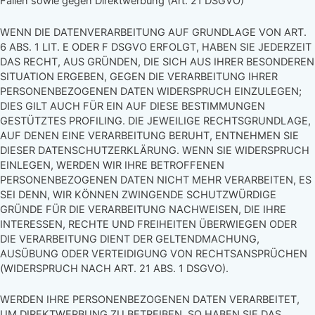
Fällen sowie gegen Direktwerbung (Art. 21 DSGVO)
WENN DIE DATENVERARBEITUNG AUF GRUNDLAGE VON ART.
6 ABS. 1 LIT. E ODER F DSGVO ERFOLGT, HABEN SIE JEDERZEIT
DAS RECHT, AUS GRÜNDEN, DIE SICH AUS IHRER BESONDEREN
SITUATION ERGEBEN, GEGEN DIE VERARBEITUNG IHRER
PERSONENBEZOGENEN DATEN WIDERSPRUCH EINZULEGEN;
DIES GILT AUCH FÜR EIN AUF DIESE BESTIMMUNGEN
GESTÜTZTES PROFILING. DIE JEWEILIGE RECHTSGRUNDLAGE,
AUF DENEN EINE VERARBEITUNG BERUHT, ENTNEHMEN SIE
DIESER DATENSCHUTZERKLÄRUNG. WENN SIE WIDERSPRUCH
EINLEGEN, WERDEN WIR IHRE BETROFFENEN
PERSONENBEZOGENEN DATEN NICHT MEHR VERARBEITEN, ES
SEI DENN, WIR KÖNNEN ZWINGENDE SCHUTZWÜRDIGE
GRÜNDE FÜR DIE VERARBEITUNG NACHWEISEN, DIE IHRE
INTERESSEN, RECHTE UND FREIHEITEN ÜBERWIEGEN ODER
DIE VERARBEITUNG DIENT DER GELTENDMACHUNG,
AUSÜBUNG ODER VERTEIDIGUNG VON RECHTSANSPRÜCHEN
(WIDERSPRUCH NACH ART. 21 ABS. 1 DSGVO).
WERDEN IHRE PERSONENBEZOGENEN DATEN VERARBEITET,
UM DIREKTWERBUNG ZU BETREIBEN, SO HABEN SIE DAS